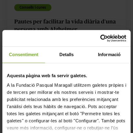
amb
Consells i cures
Alzheimer
Pautes per facilitar la vida diària d'una
persona amb Alzheimer
27 de maig, 2026
7 minuts de lectura
Consentiment
Detalls
Informació
Tinc
Alzheimer:
Aquesta pàgina web fa servir galetes.
reivindicar
A la
Fundació Pasqual Maragall
utilitzem galetes pròpies i
la
de tercers per millorar els nostres serveis i mostrar-te
publicitat relacionada amb les preferències mitjançant
identitat
l’anàlisi dels teus hàbits de navegació. Pots acceptar
i
totes les galetes mitjançant el botó "Permetre totes les
l'autonomia
galetes" o configurar-les al botó "Configurar". També pots
des
veure més informació, configurar-ne o rebutjar-ne l’ús
de