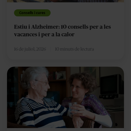
les
vacances
Consells i cures
i
Estiu i Alzheimer: 10 consells per a les
per
vacances i per a la calor
a
la
16 de juliol, 2026
10 minuts de lectura
calor
Pautes
per
facilitar
la
vida
diària
d'una
persona