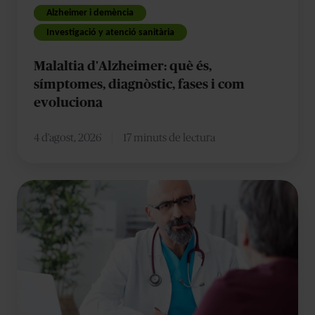
com
Alzheimer i demència
evoluciona
Investigació y atenció sanitària
Malaltia d'Alzheimer: què és,
símptomes, diagnòstic, fases i com
evoluciona
4 d’agost, 2026
17 minuts de lectura
Hi
ha
algun
test
d'Alzheimer?
Com
es