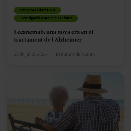
l'Alzheimer
Alzheimer i demència
Investigació y atenció sanitària
Lecanemab: una nova era en el
tractament de l'Alzheimer
22 de juliol, 2026
10 minuts de lectura
Estiu
i
Alzheimer:
10
consells
per
a