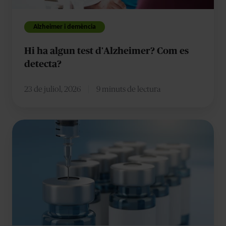
detecta?
Alzheimer i demència
Hi ha algun test d'Alzheimer? Com es
detecta?
23 de juliol, 2026
9 minuts de lectura
Lecanemab:
una
nova
era
en
el
tractament
de