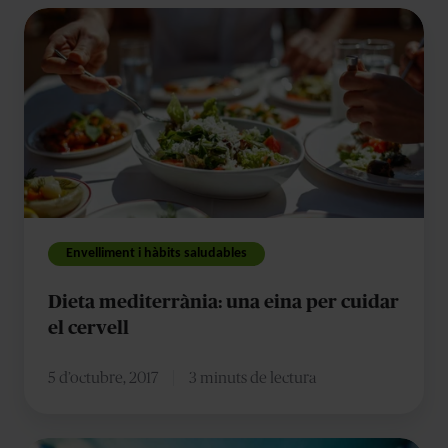
Dieta
mediterrània:
una
eina
per
cuidar
el
cervell
Envelliment i hàbits saludables
Dieta mediterrània: una eina per cuidar
el cervell
5 d’octubre, 2017
3 minuts de lectura