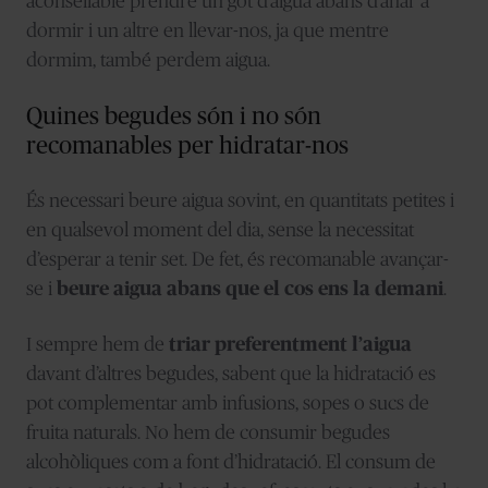
aconsellable prendre un got d’aigua abans d’anar a
dormir i un altre en llevar-nos, ja que mentre
dormim, també perdem aigua.
Quines begudes són i no són
recomanables per hidratar-nos
És necessari beure aigua sovint, en quantitats petites i
en qualsevol moment del dia, sense la necessitat
d’esperar a tenir set. De fet, és recomanable avançar-
se i
beure aigua abans que el cos ens la demani
.
I sempre hem de
triar preferentment l’aigua
davant d’altres begudes, sabent que la hidratació es
pot complementar amb infusions, sopes o sucs de
fruita naturals. No hem de consumir begudes
alcohòliques com a font d’hidratació. El consum de