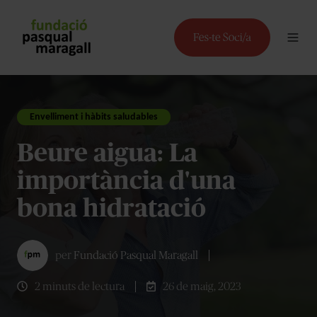
Envelliment i hàbits saludables
Beure aigua: La
importància d'una
bona hidratació
per
Fundació Pasqual Maragall
2 minuts de lectura
26 de maig, 2023