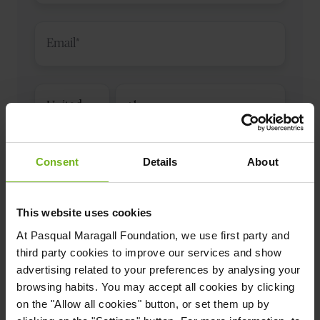
Código
de
país
Consent
Details
About
This website uses cookies
M'agradaria col·laborar per vèncer l'Alzheimer
(t'enviarem un email informatiu)
At
Pasqual Maragall Foundation
, we use first party and
third party cookies to improve our services and show
Accepto la
política de privadesa
de la Fundació
advertising related to your preferences by analysing your
Pasqual Maragall perquè em mantingui informat/da sobre
browsing habits. You may accept all cookies by clicking
les seves iniciatives. Puc exercir els meus drets a
on the "Allow all cookies" button, or set them up by
gdpr@fpmargall.org
.