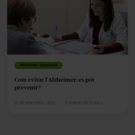
evitar
l'Alzheimer:
es
pot
prevenir?
Alzheimer i demència
Com evitar l'Alzheimer: es pot
prevenir?
15 de setembre, 2021
5 minuts de lectura