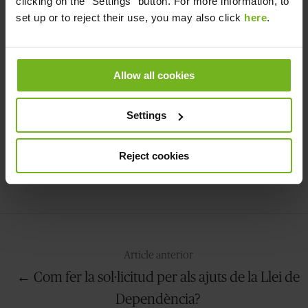
clicking on the "Settings" button. For more information, to
set up or to reject their use, you may also click
here
.
Allow all cookies
Settings
Reject cookies
Compartir
Compartir
Compartir
en
en
en
X
Facebook
LinkedIn
Article anterior
← Com fer la sol·licitud per als ajuts de la Llei de
Dependència?