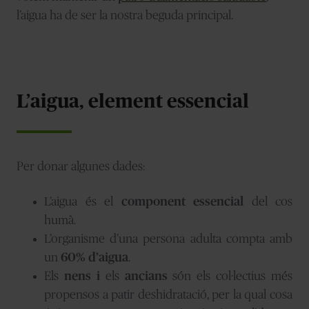
l’aigua ha de ser la nostra beguda principal.
L’aigua, element essencial
Per donar algunes dades:
L’aigua és el
component essencial
del cos
humà.
L’organisme d’una persona adulta compta amb
un
60% d’aigua
.
Els
nens i
els
ancians
són els col·lectius més
propensos a patir deshidratació, per la qual cosa