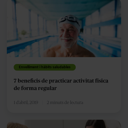
7
beneficis
de
practicar
activitat
física
de
forma
regular
Envelliment i hàbits saludables
7 beneficis de practicar activitat física
de forma regular
1 d’abril, 2019
2 minuts de lectura
Com