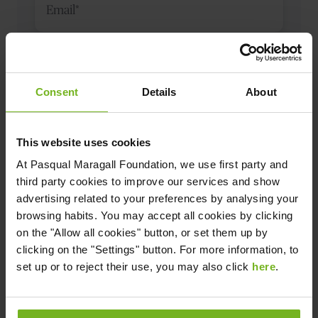
Código
Teléfono
*
de
Consent
Details
About
país
This website uses cookies
At
Pasqual Maragall Foundation
, we use first party and
Me gustaría colaborar para vencer al Alzheimer (te
third party cookies to improve our services and show
enviaremos un email informativo)
advertising related to your preferences by analysing your
browsing habits. You may accept all cookies by clicking
Acepto la
política de privacidad
de la Fundación
on the "Allow all cookies" button, or set them up by
Pasqual Maragall para que me mantenga informado/a
clicking on the "Settings" button. For more information, to
sobre sus iniciativas. Puedo ejercer mis derechos en
set up or to reject their use, you may also click
here
.
gdpr@fpmaragall.org
.