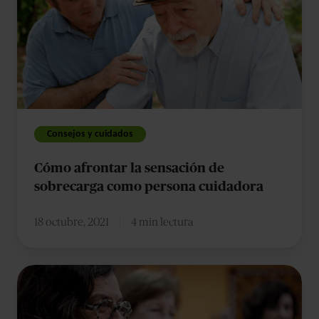
la
sensación
de
sobrecarga
como
persona
cuidadora
Consejos y cuidados
Cómo afrontar la sensación de
sobrecarga como persona cuidadora
18 octubre, 2021
4 min lectura
Grupos
terapéuticos
para