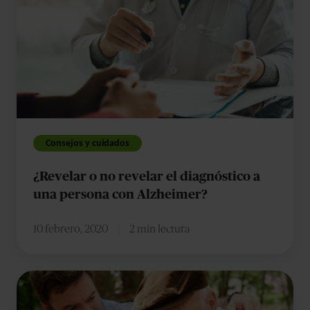
o
no
revelar
el
diagnóstico
a
una
persona
Consejos y cuidados
con
¿Revelar o no revelar el diagnóstico a
Alzheimer?
una persona con Alzheimer?
10 febrero, 2020
2 min lectura
Cómo
afrontar