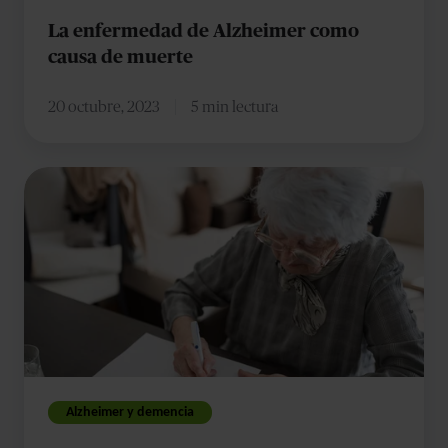
La enfermedad de Alzheimer como
causa de muerte
20 octubre, 2023
5 min lectura
¿Qué
son
y
en
qué
consisten
los
test
de
Alzheimer y demencia
memoria?