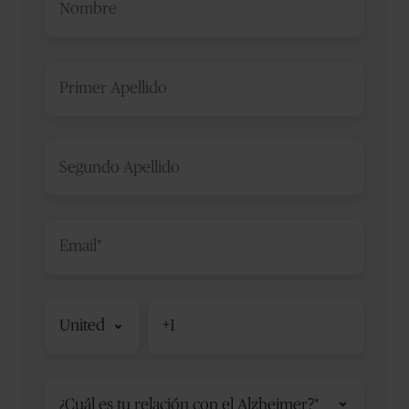
Primer
Apellido
*
Segundo
Apellido
*
Email
Código
Teléfono
*
de
país