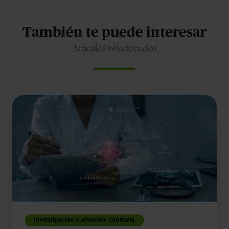
También te puede interesar
Artículos relacionados
La
enfermedad
de
Alzheimer
como
causa
de
muerte
Investigación y atención sanitaria