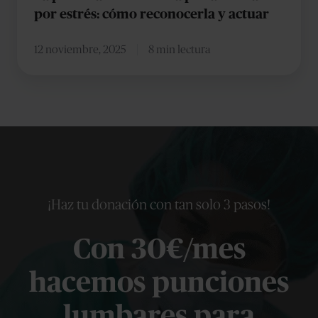
por estrés: cómo reconocerla y actuar
y
actuar
12 noviembre, 2025
8 min lectura
¡Haz tu donación con tan solo 3 pasos!
Con 30€/mes
hacemos punciones
lumbares para