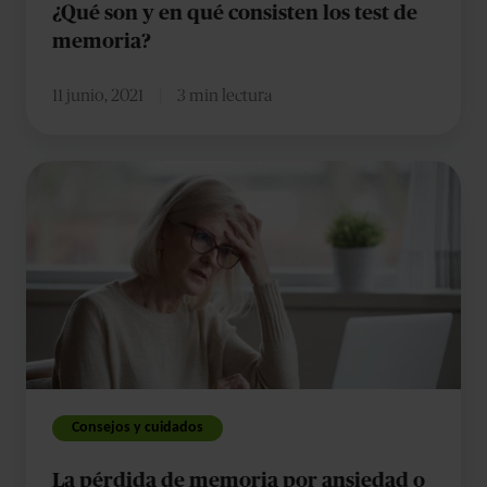
¿Qué son y en qué consisten los test de
memoria?
11 junio, 2021
3 min lectura
La
pérdida
de
memoria
por
ansiedad
o
por
estrés:
Consejos y cuidados
cómo
La pérdida de memoria por ansiedad o
reconocerla