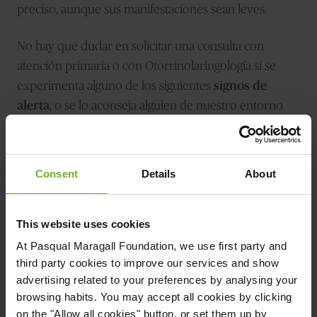
preciso, aunque sus manifestaciones sean leves.
No hay que dudar en solicitar una consulta con
atención primaria o con Otorrinolaringología si se
experimenta alguno de los siguientes
signos de
alerta
, o se lo aconseja alguien de nuestro entorno
que perciba algunos de estos indicios:
Participamos menos en conversaciones
o
Consent
Details
About
tendemos a sentirnos aislados en reuniones de
grupo.
A menudo, se tiene la sensación de que las
otras
This website uses cookies
personas no vocalizan
lo suficiente cuando
At
Pasqual Maragall Foundation
, we use first party and
hablan.
third party cookies to improve our services and show
advertising related to your preferences by analysing your
Frecuentemente solicitamos que nos
repitan
browsing habits. You may accept all cookies by clicking
palabras
o temas durante una conversación.
on the "Allow all cookies" button, or set them up by