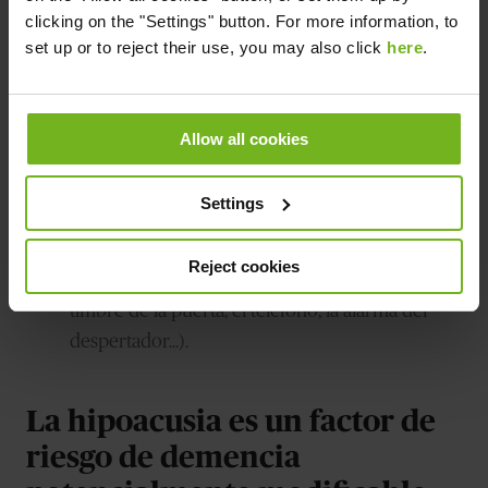
Evitamos conversaciones telefónicas
,
clicking on the "Settings" button. For more information, to
delegando en otras personas el tomar nota de
set up or to reject their use, you may also click
here
.
los mensajes o que respondan por nosotros.
Sentimos incomodidad
en entornos
con
importante
ruido ambiental
.
Allow all cookies
Tendencia a ver la televisión o escuchar la radio
con un
volumen demasiado alto
(o así nos lo
Settings
indican otras personas).
No oímos ciertos sonidos cotidianos
que sí
Reject cookies
que oyen otras personas de nuestro entorno (el
timbre de la puerta, el teléfono, la alarma del
despertador…).
La hipoacusia es un factor de
riesgo de demencia