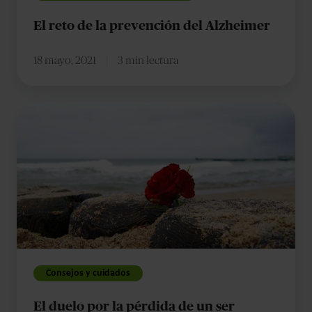
El reto de la prevención del Alzheimer
18 mayo, 2021
3 min lectura
El
duelo
por
la
pérdida
de
un
ser
querido
Consejos y cuidados
en
El duelo por la pérdida de un ser
el