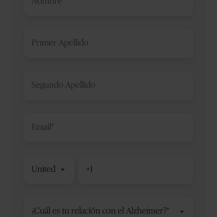
Primer
Apellido
*
Segundo
Apellido
*
Email
Código
Teléfono
*
de
país