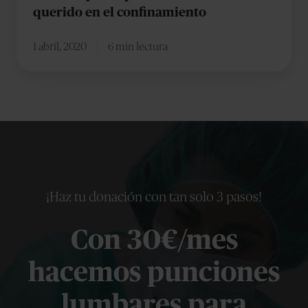
querido en el confinamiento
confinamiento
1 abril, 2020
6 min lectura
¡Haz tu donación con tan solo 3 pasos!
Con 30€/mes
hacemos punciones
lumbares para