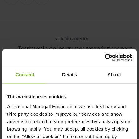
en
en
en
X
Facebook
LinkedIn
Artículo anterior
← Testimonio de los grupos terapéuticos para
personas cuidadoras
Consent
Details
About
This website uses cookies
At
Pasqual Maragall Foundation
, we use first party and
Artículo siguiente
third party cookies to improve our services and show
Este año, las personas cuidadoras son los Reyes
advertising related to your preferences by analysing your
Magos →
browsing habits. You may accept all cookies by clicking
on the "Allow all cookies" button, or set them up by