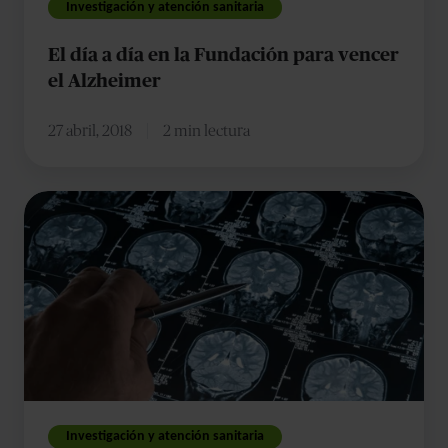
Investigación y atención sanitaria
el
El día a día en la Fundación para vencer
Alzheimer
el Alzheimer
27 abril, 2018
2 min lectura
El
reto
de
la
prevención
del
Alzheimer
Investigación y atención sanitaria