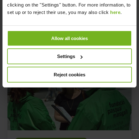
clicking on the "Settings" button. For more information, to
set up or to reject their use, you may also click
here
.
También te puede interesar
Artículos relacionados
Allow all cookies
Settings
El
Reject cookies
día
a
día
en
la
Fundación
para
vencer