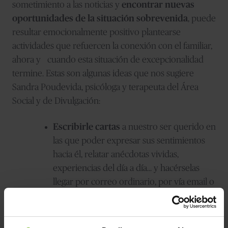
sometimiento a las noticias y
encontrar nuevas
oportunidades de la situación sobrevenida
, puede
resultar emocionalmente positivo plantearse
actividades que refuercen la conexión con el familiar,
ahora y cuando esta situación de excepcionalidad
termine. Estas son algunas ideas que nos sugiere
Sandra Poudevida, psicóloga y terapeuta del Área
Social y de Divulgación:
Escribirle cartas
a nuestro ser querido en
las que poder expresar sus sentimientos
hacia él, relatar anécdotas vividas,
experiencias del día a día… y hacérselas
llegar por correo ordinario, por vía email o
WhatsApp. Si la persona no puede leerlas
por sí misma, tal vez alguien del personal
del centro o algún familiar que conviva con