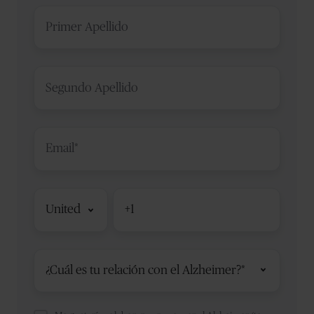
Primer
Apellido
*
Segundo
Apellido
*
Email
Código
Teléfono
*
de
país