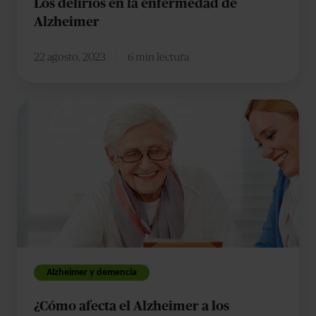
Los delirios en la enfermedad de
Alzheimer
22 agosto, 2023
6 min lectura
¿Cómo
afecta
el
Alzheimer
a
los
distintos
tipos
de
Alzheimer y demencia
memoria?
¿Cómo afecta el Alzheimer a los