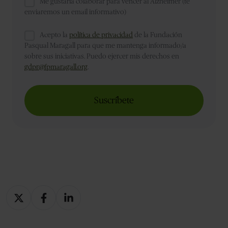
Me gustaría colaborar para vencer al Alzheimer (te
enviaremos un email informativo)
Acepto la
política de privacidad
de la Fundación
Pasqual Maragall para que me mantenga informado/a
sobre sus iniciativas. Puedo ejercer mis derechos en
gdpr@fpmaragall.org
.
Compartir
Compartir
Compartir
en
en
en
X
Facebook
LinkedIn