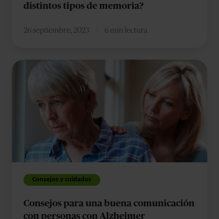
distintos tipos de memoria?
26 septiembre, 2023
6 min lectura
Consejos
para
una
buena
comunicación
con
personas
con
Alzheimer
Consejos y cuidados
Consejos para una buena comunicación
con personas con Alzheimer