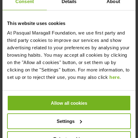
Consent
Details
About
ella pueda hacerlo y pasar juntos un rato
agradable.
Crear un álbum
con fotos o recuerdos
This website uses cookies
que se tengan al alcance. Dedicárselo a su
At
Pasqual Maragall Foundation
, we use first party and
familiar con comentarios, dibujos, etc. Éste
third party cookies to improve our services and show
podrá verlo más adelante, o se le pueden
advertising related to your preferences by analysing your
browsing habits. You may accept all cookies by clicking
enviar fotos del álbum para que pueda irlo
on the "Allow all cookies" button, or set them up by
viendo durante el periodo de
clicking on the "Settings" button. For more information, to
confinamiento y, tal vez, comentarlo en
set up or to reject their use, you may also click
here
.
alguno de los momentos de contacto a
distancia.
Realizar alguna manualidad, prenda de
Allow all cookies
vestir o complemento
: Sentiremos que le
dedicamos ese tiempo, y será
Settings
reconfortante cuando se le pueda entregar.
No estamos viviendo un momento fácil, pero
hemos