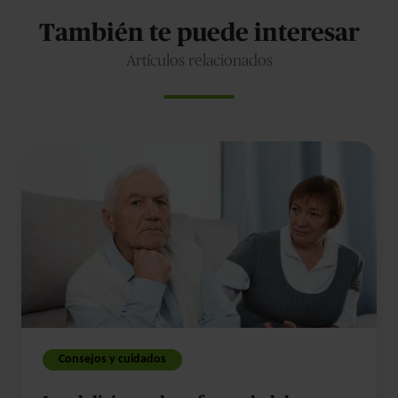
También te puede interesar
Artículos relacionados
Los
delirios
en
la
enfermedad
de
Alzheimer
Consejos y cuidados