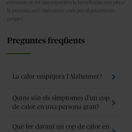
convertir-se en una experiència beneficiosa tant per a
la persona amb Alzheimer com per al seu entorn
proper.
Preguntes freqüents
La calor empitjora l'Alzheimer?
A l'estiu, les persones amb Alzheimer poden ser més
Quins són els símptomes d'un cop
vulnerables a la calor: els costa més percebre la set o
regular la temperatura, i les altes temperatures poden
de calor en una persona gran?
intensificar temporalment la confusió o la
desorientació. Per això convé extremar la hidratació,
Entre els senyals d'alerta hi ha la temperatura corporal
Què fer davant un cop de calor en
evitar les hores de més calor i mantenir un entorn
molt elevada, la pell calenta i seca, la set intensa, la