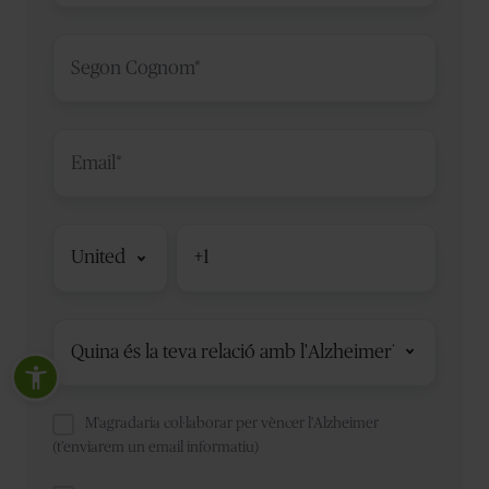
Código
de
país
M'agradaria col·laborar per vèncer l'Alzheimer
(t'enviarem un email informatiu)