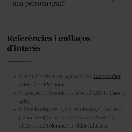
fresc.
debilitat o somnolència, els marejos i un augment
una persona gran?
sobtat de la confusió o la desorientació. En persones
amb Alzheimer, aquest últim signe pot ser el més
Convé traslladar-la a un lloc fresc, afluixar la roba,
visible, encara que pot respondre a altres causes; en
refrescar la pell amb draps humits al coll i als canells i
qualsevol cas, requereix actuar amb rapidesa.
afavorir la hidratació. Davant símptomes intensos,
Referències i enllaços
pèrdua de consciència o empitjorament de l'estat
general, s'ha de sol·licitar atenció mèdica urgent.
d'interès
National Institute on Aging.(2022).
Hot weather
safety for older adults
.
Organización Mundial de la Salud (2024)
.
Calor y
salud
.
Núñez-Rodríguez, S., Collazo-Riobó, C., Sedano,
J., Sánchez-Iglesias, A. I., & González-Santos, J.
(2025).
Heat Tolerance in Older Adults: A