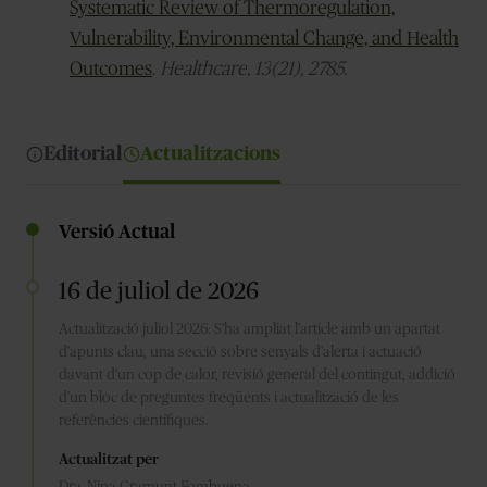
Systematic Review of Thermoregulation,
Vulnerability, Environmental Change, and Health
Outcomes
.
Healthcare
,
13
(21), 2785.
Editorial
Actualitzacions
Versió Actual
16 de juliol de 2026
Actualització juliol 2026: S'ha ampliat l'article amb un apartat
d'apunts clau, una secció sobre senyals d'alerta i actuació
davant d'un cop de calor, revisió general del contingut, addició
d'un bloc de preguntes freqüents i actualització de les
referències científiques.
Actualitzat per
Dra. Nina Gramunt Fombuena