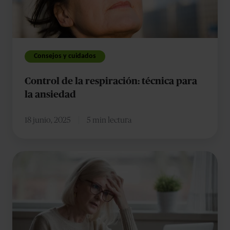
para
la
ansiedad
Consejos y cuidados
Control de la respiración: técnica para
la ansiedad
18 junio, 2025
5 min lectura
La
pérdida
de
memoria
por
ansiedad