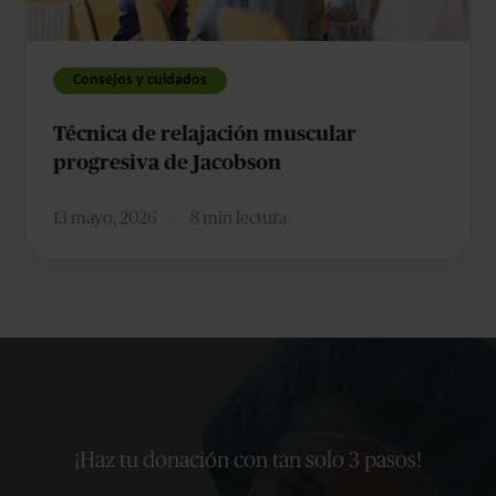
Jacobson
Consejos y cuidados
Técnica de relajación muscular
progresiva de Jacobson
13 mayo, 2026
8 min lectura
¡Haz tu donación con tan solo 3 pasos!