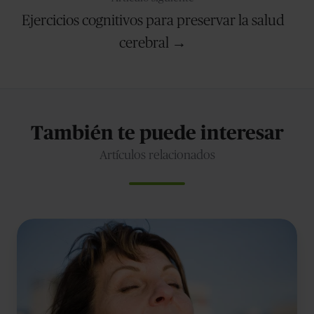
Ejercicios cognitivos para preservar la salud
cerebral →
También te puede interesar
Artículos relacionados
Control
de
la
respiración:
técnica