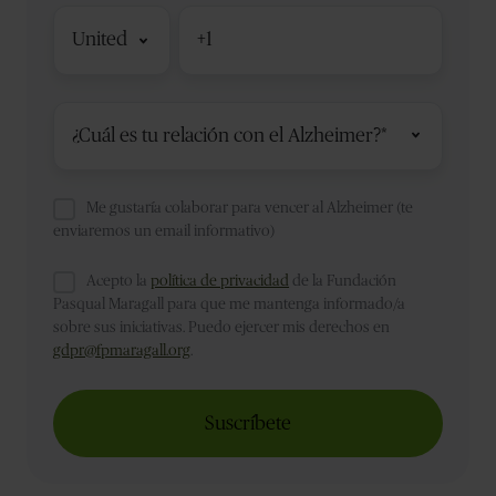
Código
Teléfono
*
de
país
Me gustaría colaborar para vencer al Alzheimer (te
enviaremos un email informativo)
Acepto la
política de privacidad
de la Fundación
Pasqual Maragall para que me mantenga informado/a
sobre sus iniciativas. Puedo ejercer mis derechos en
gdpr@fpmaragall.org
.