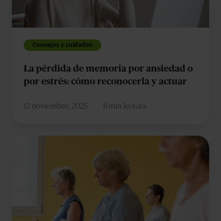
o
por
estrés:
Consejos y cuidados
cómo
La pérdida de memoria por ansiedad o
reconocerla
por estrés: cómo reconocerla y actuar
y
actuar
12 noviembre, 2025
8 min lectura
Técnica
de
relajación
muscular
progresiva
de