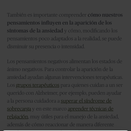
También es importante comprender
cómo nuestros
pensamientos influyen en la aparición de los
síntomas de la ansiedad
y cómo, modificando los
pensamientos poco adaptados a la realidad, se puede
disminuir su presencia o intensidad.
Los pensamientos negativos alimentan los estados de
ánimo negativos. Para controlar la aparición de la
ansiedad ayudan algunas intervenciones terapéuticas.
Los
grupos terapéuticos
para quienes cuidan a un ser
querido con Alzheimer, por ejemplo, pueden ayudar
a la persona cuidadora a
superar el síndrome de
sobrecarga
y en este marco
aprender técnicas de
relajación
, muy útiles para el manejo de la ansiedad,
además de cómo reaccionar de manera diferente