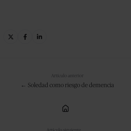
Compartir
Compartir
Compartir
en
en
en
X
Facebook
LinkedIn
Artículo anterior
← Soledad como riesgo de demencia
Artículo siguiente