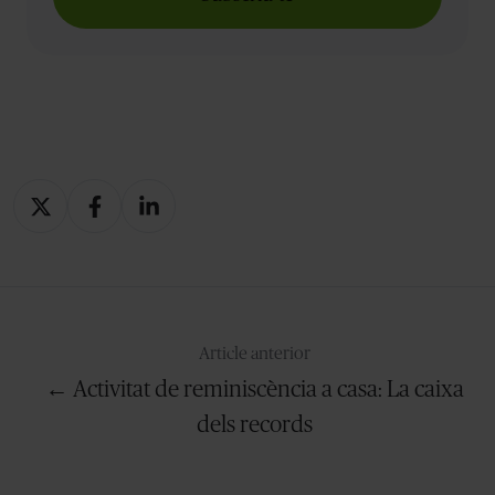
Compartir
Compartir
Compartir
en
en
en
X
Facebook
LinkedIn
Article anterior
← Activitat de reminiscència a casa: La caixa
dels records