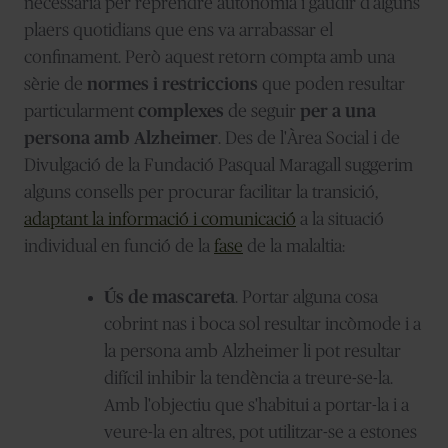
necessària per reprendre autonomia i gaudir d'alguns
plaers quotidians que ens va arrabassar el
confinament. Però aquest retorn compta amb una
sèrie de
normes i restriccions
que poden resultar
particularment
complexes
de seguir
per a una
persona amb Alzheimer
. Des de l'Àrea Social i de
Divulgació de la Fundació Pasqual Maragall suggerim
alguns consells per procurar facilitar la transició,
adaptant la informació i comunicació
a la situació
individual en funció de la
fase
de la malaltia:
Ús de mascareta
. Portar alguna cosa
cobrint nas i boca sol resultar incòmode i a
la persona amb Alzheimer li pot resultar
difícil inhibir la tendència a treure-se-la.
Amb l'objectiu que s'habitui a portar-la i a
veure-la en altres, pot utilitzar-se a estones