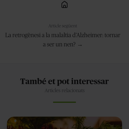
Article següent
La retrogènesi a la malaltia d’Alzheimer: tornar
a ser un nen? →
També et pot interessar
Articles relacionats
Nadal
atípic