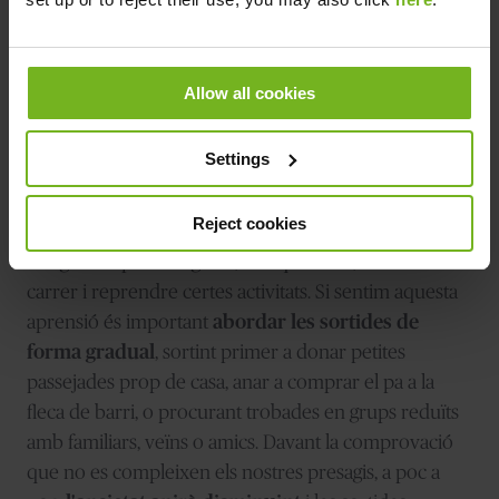
emocional i, per això, podem reaccionar tractant
d'evitar la situació i resistir-nos a sortir. Amb aquesta
conducta, però, s'incrementaran els pensaments
Allow all cookies
negatius i la sensació de por, perquè estarem
alimentant la creença que el que succeirà serà
Settings
negatiu. No ens estarem donant, per tant, l'oportunitat
de confrontar amb la realitat i descobrir que no té per
Reject cookies
què ser així. Per això, cal exposar-se a la situació que
ens genera por o angoixa, en aquest cas, sortir al
carrer i reprendre certes activitats. Si sentim aquesta
aprensió és important
abordar les sortides de
forma gradual
, sortint primer a donar petites
passejades prop de casa, anar a comprar el pa a la
fleca de barri, o procurant trobades en grups reduïts
amb familiars, veïns o amics. Davant la comprovació
que no es compleixen els nostres presagis, a poc a