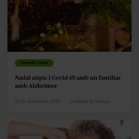
i
Covid-
19
amb
un
familiar
amb
Consells i cures
Alzheimer
Nadal atípic i Covid-19 amb un familiar
amb Alzheimer
22 de desembre, 2020
6 minuts de lectura
Promoure
l’estimulació