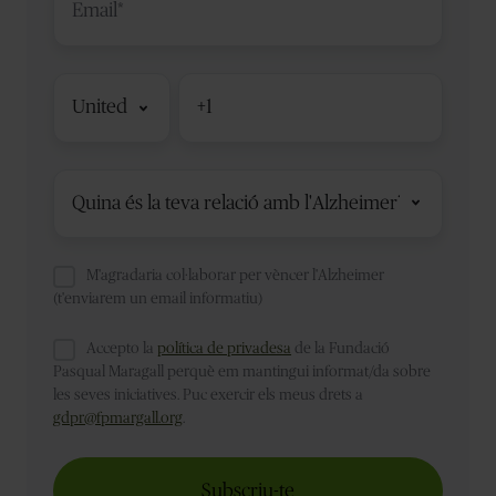
Código
de
país
M'agradaria col·laborar per vèncer l'Alzheimer
(t'enviarem un email informatiu)
Accepto la
política de privadesa
de la Fundació
Pasqual Maragall perquè em mantingui informat/da sobre
les seves iniciatives. Puc exercir els meus drets a
gdpr@fpmargall.org
.