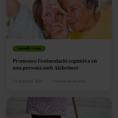
cognitiva
en
una
persona
amb
Alzheimer
Consells i cures
Promoure l’estimulació cognitiva en
una persona amb Alzheimer
23 de gener, 2023
5 minuts de lectura
Com
gestionar
la