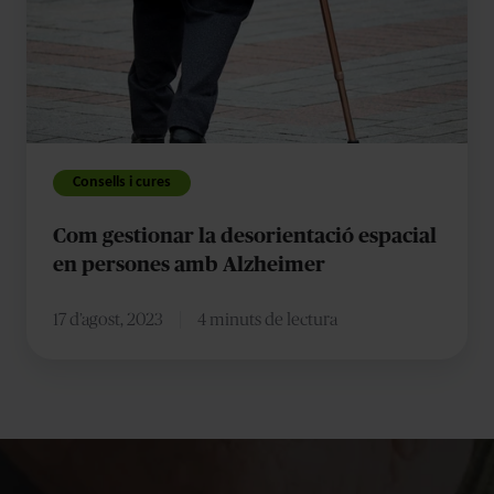
desorientació
espacial
en
persones
amb
Alzheimer
Consells i cures
Com gestionar la desorientació espacial
en persones amb Alzheimer
17 d’agost, 2023
4 minuts de lectura