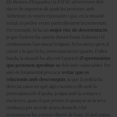
Els Mossos d'Esquadra i la FAFAC adverteixen dels
riscos de seguretat als quals les persones amb
Alzheimer es veuen exposades i que, en la situació
actual, es poden veure particularment incrementats.
Per exemple, hi ha un
major risc de desorientació
,
ja que l'entorn ha canviat durant l'estat d'alarma i el
confinament: han tancat botigues, hi ha menys gent al
carrer i, la que hi ha, porta mascareta i guants. D'altra
banda, la situació ha afavorit l'aparició
d'oportunistes
que pretenen aprofitar-se
dels més vulnerables. Per
això és fonamental procurar
evitar que es
relacionin amb desconeguts
, ja que la policia ha
detectat casos en què algú s'acosta a ells amb la
pretesaintenció d'ajudar, ja sigui amb la compra o
encàrrecs, quan el que pretén és guanyar-se la seva
confiança per accedir al seu domicili, o bé
acompanyar-los a treure diners de banc. Si això passa,