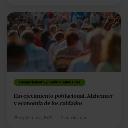
Envejecimiento
poblacional,
Alzheimer
y
economía
de
los
cuidados
Envejecimiento y hábitos saludables
Envejecimiento poblacional, Alzheimer
y economía de los cuidados
29 septiembre, 2023
3 min lectura