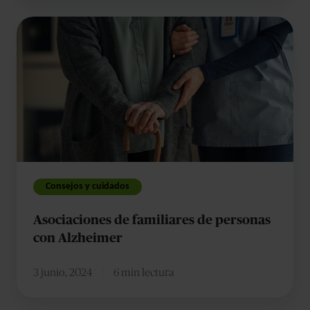
Asociaciones
de
familiares
de
personas
con
Alzheimer
Consejos y cuidados
Asociaciones de familiares de personas
con Alzheimer
3 junio, 2024
6 min lectura