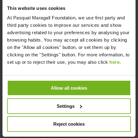
Segundo
This website uses cookies
Apellido
*
At
Pasqual Maragall Foundation
, we use first party and
third party cookies to improve our services and show
Email
advertising related to your preferences by analysing your
browsing habits. You may accept all cookies by clicking
on the "Allow all cookies" button, or set them up by
clicking on the "Settings" button. For more information, to
Código
Teléfono
*
set up or to reject their use, you may also click
here
.
de
país
Allow all cookies
Settings
Me gustaría colaborar para vencer al Alzheimer (te
enviaremos un email informativo)
Reject cookies
Acepto la
política de privacidad
de la Fundación
Pasqual Maragall para que me mantenga informado/a