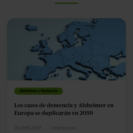
Los
casos
de
demencia
y
Alzheimer
en
Europa
se
Alzheimer y demencia
duplicarán
Los casos de demencia y Alzheimer en
en
Europa se duplicarán en 2050
2050
20 abril, 2020
3 min lectura