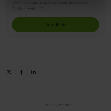
sobre sus iniciativas. Puedo ejercer mis derechos en
gdpr@fpmaragall.org
.
Compartir
Compartir
Compartir
en
en
en
X
Facebook
LinkedIn
Artículo anterior