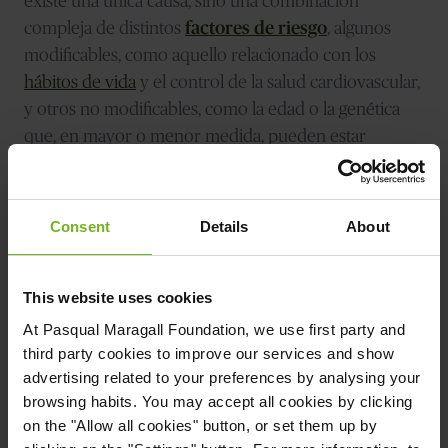
existe una única causa, sino una combinación
compleja de distintos
factores de riesgo
, algunos
modificables, como aquello relacionado con los
hábitos de vida
y el control de la salud cardiovascular,
y otros no modificables, como la edad o la genética
que, en mayor o menor medida, pueden estar
implicados en el desarrollo de la enfermedad.
En el caso de la genética, en la actualidad sabemos
Consent
Details
About
que existen varios genes que aumentan el riesgo de
desarrollar la enfermedad de Alzheimer. Entre ellos,
un factor de riesgo significativo es ser portador de la
This website uses cookies
variante APOE-e4
. A pesar de ello, y a diferencia de
At
Pasqual Maragall Foundation
, we use first party and
los casos de
Alzheimer “familiar”, esto no significa
third party cookies to improve our services and show
que, únicamente por este hecho e
advertising related to your preferences by analysing your
browsing habits. You may accept all cookies by clicking
irremediablemente, vayamos a desarrollarla.
on the "Allow all cookies" button, or set them up by