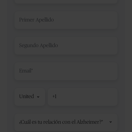
Primer
Apellido
*
Segundo
Apellido
*
Email
Código
Teléfono
*
de
país