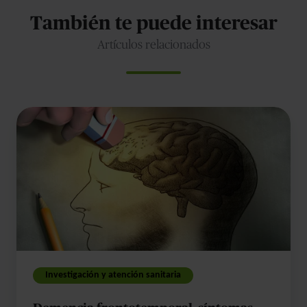
También te puede interesar
Artículos relacionados
Demencia
frontotemporal:
síntomas,
diagnóstico
y
tratamiento
Investigación y atención sanitaria