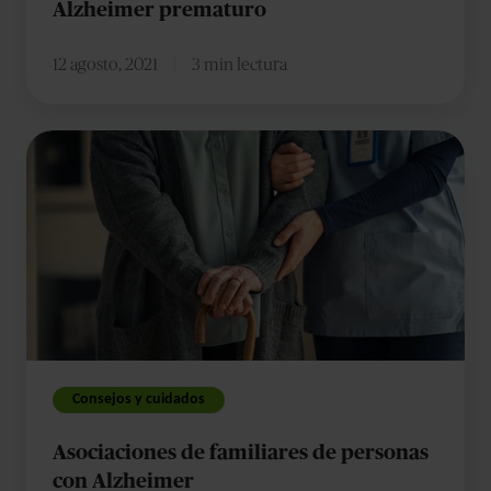
Alzheimer prematuro
12 agosto, 2021
3 min lectura
Asociaciones
de
familiares
de
personas
con
Alzheimer
Consejos y cuidados
Asociaciones de familiares de personas
con Alzheimer