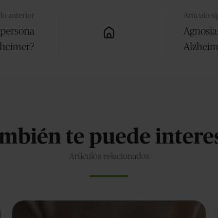
lo anterior
Artículo s
a persona
Agnosia
zheimer?
Alzhei
mbién te puede intere
Artículos relacionados
Sobrellevar