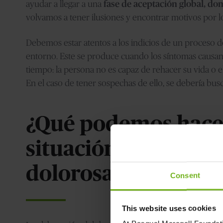
ayudar a llegar a una
fase de aceptación global, d
volvamos a tener ilusiones y encontrar motivos por lo
Debemos estar atentos a los indicios de un proceso 
entorno. Este se produce cuando los síntomas causan u
tiempo: la persona no es capaz de rehacer su vida o 
En el caso de tener sospechas de ello, se debería bu
¿Qué podemos hacer
situación de duelo
dolorosa?
Consent
This website uses cookies