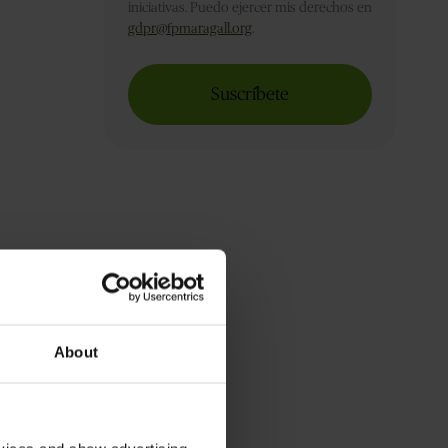
iniciativas. Puedo ejercer mis derechos en
gdpr@fpmaragall.org
.
About