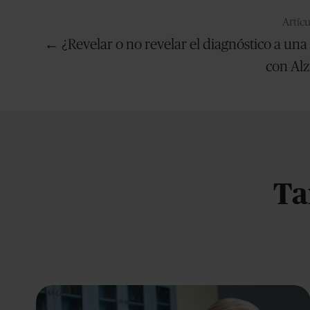
Artícu
← ¿Revelar o no revelar el diagnóstico a un
con Al
Ta
Las