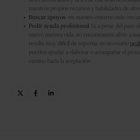
nuestros propios recursos y habilidades de afr
Buscar apoyos
en nuestro entorno más cercano,
Pedir ayuda profesional
. Si, a pesar del pas
nuevo nuestra vida, no encontramos alivio a nu
resulta muy difícil de soportar, es necesario
ped
pueden ayudar a elaborar o acompañar el proces
camino hacia la aceptación.
Compartir
Compartir
Compartir
en
en
en
X
Facebook
LinkedIn