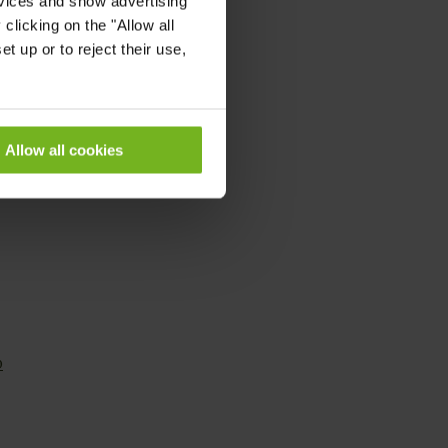
rvices and show advertising
clicking on the "Allow all
t up or to reject their use,
Allow all cookies
o