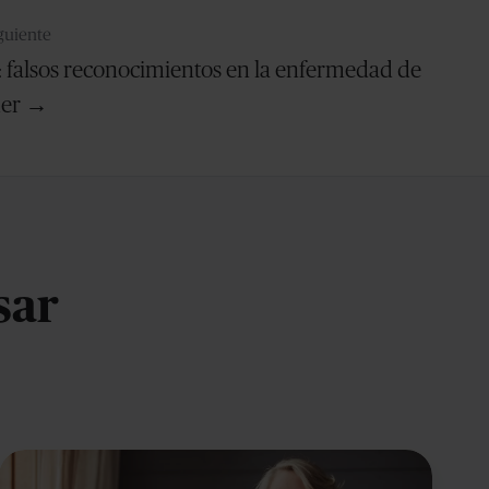
iguiente
: falsos reconocimientos en la enfermedad de
mer →
sar
La