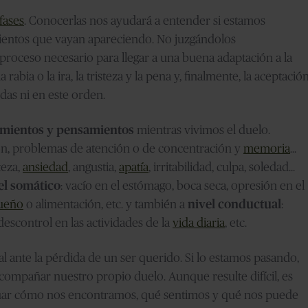
fases
. Conocerlas nos ayudará a entender si estamos
mientos que vayan apareciendo. No juzgándolos
roceso necesario para llegar a una buena adaptación a la
la rabia o la ira, la tristeza y la pena y, finalmente, la aceptación
das ni en este orden.
timientos y pensamientos
mientras vivimos el duelo.
ón, problemas de atención o de concentración y
memoria
…
teza,
ansiedad
, angustia,
apatía
, irritabilidad, culpa, soledad…
el somático
: vacío en el estómago, boca seca, opresión en el
ueño
o alimentación, etc. y también a
nivel conductual
:
 descontrol en las actividades de la
vida diaria
, etc.
 ante la pérdida de un ser querido. Si lo estamos pasando,
compañar nuestro propio duelo. Aunque resulte difícil, es
uar cómo nos encontramos, qué sentimos y qué nos puede