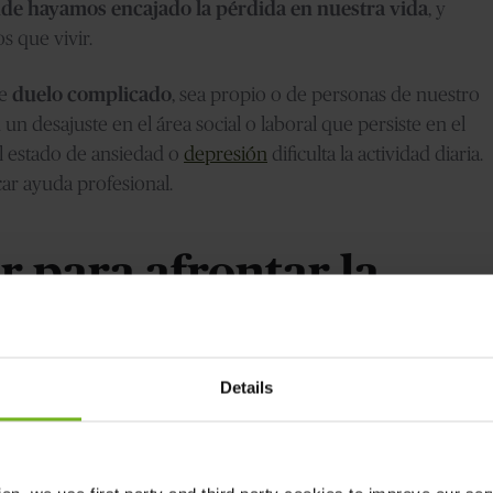
onde hayamos encajado la pérdida en nuestra vida
, y
s que vivir.
de
duelo complicado
, sea propio o de personas de nuestro
n desajuste en el área social o laboral que persiste en el
el estado de ansiedad o
depresión
dificulta la actividad diaria.
scar ayuda profesional.
 para afrontar la
 de forma menos
Details