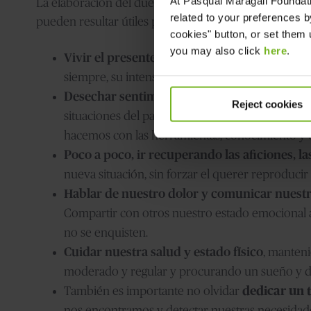
At
Pasqual Maragall Foundat
La elaboración del duelo suele durar
entre uno y do
related to your preferences b
pueden resultar útiles para superar el dolor y poder 
cookies" button, or set them u
you may also click
here
.
Vivir el presente y mirar hacia adelante
. Au
siempre, su intensidad y frecuencia irán dismi
Desechar sentimientos de culpabilidad
. Nor
Reject cookies
situaciones del pasado, pero es en el presente
hacemos con las herramientas, conocimiento y
Poco a poco, ir recuperando las aficiones, las
nueva situación, sin forzar el querer reproducir 
Hablar de nuestro dolor y comunicar nuestr
Compartir con otros nuestro estado emocional 
no se enquisten.
Cuidar nuestra salud y estado físico
, manten
moderado y regular y procurando un sueño y 
También es importante no olvidar
dedicar un 
nos encontramos y detectar nuestras necesidad