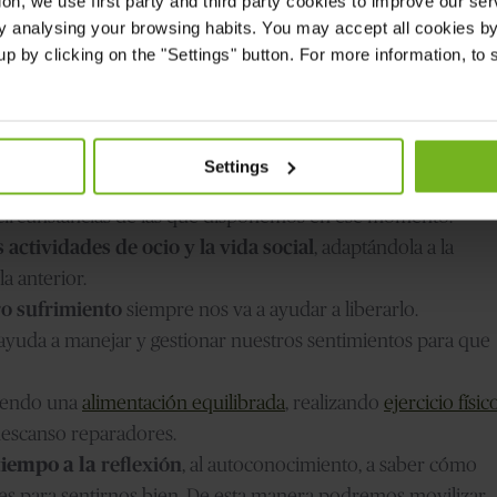
ion
, we use first party and third party cookies to improve our se
s años
. La Dra. Sandra Poudevida ofrece algunas pautas que
y analysing your browsing habits. You may accept all cookies by 
seguir con nuestro proyecto de vida:
p by clicking on the "Settings" button. For more information, to se
nque los
recuerdos
del ser querido nos acompañarán
nuyendo con el transcurso del tiempo.
malmente estos sentimientos son injustificados. Es fácil juzgar
Settings
 cuando hacemos aquello que creemos que es lo mejor, y lo
 circunstancias de las que disponemos en ese momento.
 actividades de ocio y la vida social
, adaptándola a la
la anterior.
o sufrimiento
siempre nos va a ayudar a liberarlo.
ayuda a manejar y gestionar nuestros sentimientos para que
iendo una
alimentación equilibrada
, realizando
ejercicio físic
descanso reparadores.
tiempo a la
reflexión
, al autoconocimiento, a saber cómo
es para sentirnos bien. De esta manera podremos movilizar