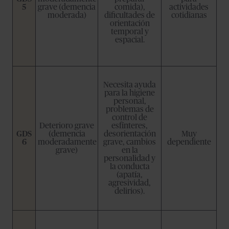
5
grave (demencia
comida),
actividades
moderada)
dificultades de
cotidianas
orientación
temporal y
espacial.
Necesita ayuda
para la higiene
personal,
problemas de
control de
Deterioro grave
esfínteres,
GDS
(demencia
desorientación
Muy
6
moderadamente
grave, cambios
dependiente
grave)
en la
personalidad y
la conducta
(apatía,
agresividad,
delirios).