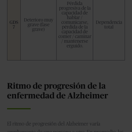
Pérdida
progresiva de la
capacidad de
hablar /
Deterioro muy
GDS
comunicarse,
Dependencia
grave (fase
7
pérdida de la
total
grave)
capacidad de
comer / caminar
/ mantenerse
erguido.
Ritmo de progresión de la
enfermedad de Alzheimer
El ritmo de progresión del Alzheimer varía