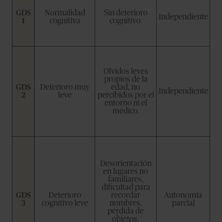
GDS
Normalidad
Sin deterioro
Independiente
1
cognitiva
cognitivo.
Olvidos leves
propios de la
GDS
Deterioro muy
edad, no
Independiente
2
leve
percibidos por el
entorno ni el
médico.
Desorientación
en lugares no
familiares,
dificultad para
GDS
Deterioro
recordar
Autonomía
3
cognitivo leve
nombres,
parcial
pérdida de
objetos,