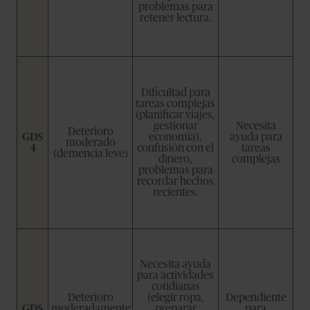
problemas para
retener lectura.
Dificultad para
tareas complejas
(planificar viajes,
gestionar
Necesita
Deterioro
GDS
economía),
ayuda para
moderado
4
confusión con el
tareas
(demencia leve)
dinero,
complejas
problemas para
recordar hechos
recientes.
Necesita ayuda
para actividades
cotidianas
Deterioro
(elegir ropa,
Dependiente
GDS
moderadamente
preparar
para