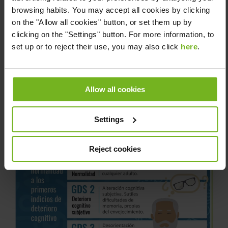
Apoyar y acompañar.
El papel del entorno
browsing habits. You may accept all cookies by clicking
más cercano debería ser, en esta primera etapa,
on the "Allow all cookies" button, or set them up by
fundamentalmente de apoyo y
clicking on the "Settings" button. For more information, to
acompañamiento.
set up or to reject their use, you may also click
here
.
Allow all cookies
Settings
Reject cookies